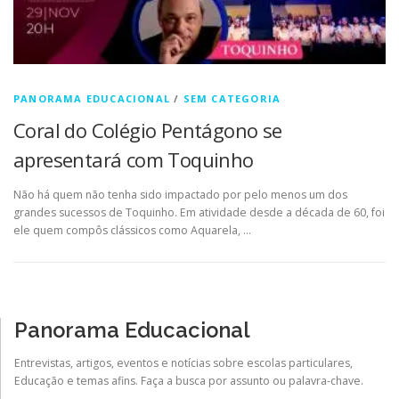
PANORAMA EDUCACIONAL
/
SEM CATEGORIA
Coral do Colégio Pentágono se
apresentará com Toquinho
Não há quem não tenha sido impactado por pelo menos um dos
grandes sucessos de Toquinho. Em atividade desde a década de 60, foi
ele quem compôs clássicos como Aquarela, …
Panorama Educacional
Entrevistas, artigos, eventos e notícias sobre escolas particulares,
Educação e temas afins. Faça a busca por assunto ou palavra-chave.