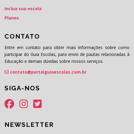
Inclua sua escola
Planos
CONTATO
Entre em contato para obter mais informações sobre como
participar do Guia Escolas, para envio de pautas relacionadas à
Educação e demais dúvidas sobre nossos serviços.
contato@portalguiaescolas.com.br
SIGA-NOS
NEWSLETTER