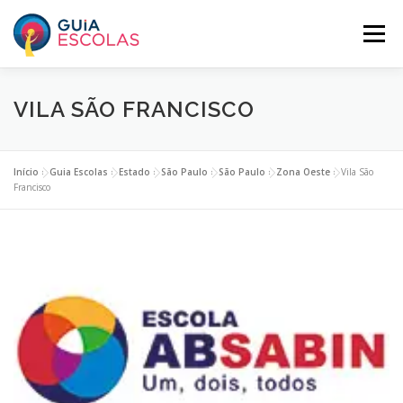
Pular
para
Menu
o
conteúdo
HOME
ESCOLAS ASSINANTES
VILA SÃO FRANCISCO
BUSCAR ESCOLAS
PANORAMA EDUCACIONAL
Início
»
Guia Escolas
»
Estado
»
São Paulo
»
São Paulo
»
Zona Oeste
»
Vila São
Francisco
O GUIA ESCOLAS
INCLUA SUA ESCOLA
PLANOS