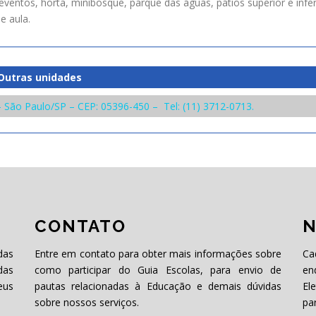
ventos, horta, minibosque, parque das águas, pátios superior e inferi
e aula.
Outras unidades
s – São Paulo/SP – CEP: 05396-450 – Tel: (11) 3712-0713.
CONTATO
N
das
Entre em contato para obter mais informações sobre
Ca
das
como participar do Guia Escolas, para envio de
en
eus
pautas relacionadas à Educação e demais dúvidas
El
sobre nossos serviços.
pa