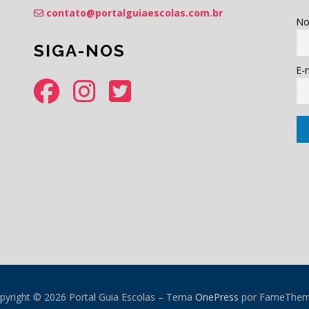
contato@portalguiaescolas.com.br
No
SIGA-NOS
E-m
pyright © 2026 Portal Guia Escolas
–
Tema
OnePress
por FameThe