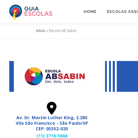
Pular
para
HOME
ESCOLAS ASS
o
conteúdo
Início
»
Escola AB Sabin
Av. Dr. Martin Luther King, 2.280
Vila São Francisco - São Paulo/SP
CEP: 05352-020
(11) 3716-5666