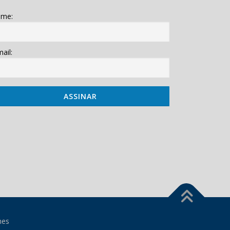
me:
ail:
mes