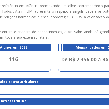
er referência em infância, promovendo um olhar contemporâneo par
 Todos”. Assim, UM representa o respeito à singularidade e às pot
de relações harmônicas e enriquecedoras; e TODOS, a valorização da
etentora e criadora de conhecimentos, a AB Sabin ainda dá gran
 toda a sua extensão lateral.
Alunos em 2022
Mensalidades em 
116
De R$ 2.356,00 a R$
ades extracurriculares
Infraestrutura