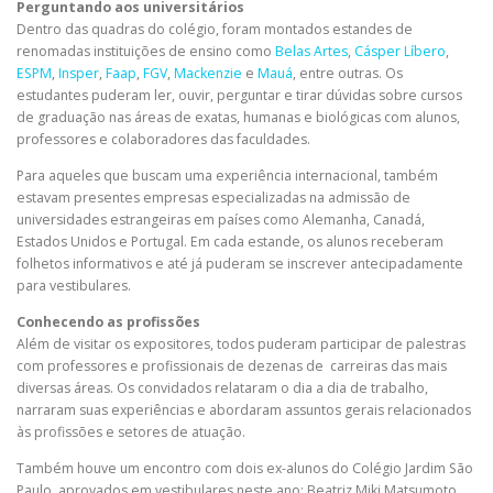
Perguntando aos universitários
Dentro das quadras do colégio, foram montados estandes de
renomadas instituições de ensino como
Belas Artes
,
Cásper Líbero
,
ESPM
,
Insper
,
Faap
,
FGV
,
Mackenzie
e
Mauá
, entre outras. Os
estudantes puderam ler, ouvir, perguntar e tirar dúvidas sobre cursos
de graduação nas áreas de exatas, humanas e biológicas com alunos,
professores e colaboradores das faculdades.
Para aqueles que buscam uma experiência internacional, também
estavam presentes empresas especializadas na admissão de
universidades estrangeiras em países como Alemanha, Canadá,
Estados Unidos e Portugal. Em cada estande, os alunos receberam
folhetos informativos e até já puderam se inscrever antecipadamente
para vestibulares.
Conhecendo as profissões
Além de visitar os expositores, todos puderam participar de palestras
com professores e profissionais de dezenas de carreiras das mais
diversas áreas. Os convidados relataram o dia a dia de trabalho,
narraram suas experiências e abordaram assuntos gerais relacionados
às profissões e setores de atuação.
Também houve um encontro com dois ex-alunos do Colégio Jardim São
Paulo, aprovados em vestibulares neste ano: Beatriz Miki Matsumoto,