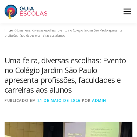
Pular
para
Menu
o
conteúdo
Início
»
Uma feira, diversas escolhas: Evento no Colégio Jardim São Paulo apresenta
HOME
ESCOLAS ASSINANTES
profissões, faculdades e carreiras aos alunos
Uma feira, diversas escolhas: Evento
BUSCAR ESCOLAS
PANORAMA EDUCACIONAL
no Colégio Jardim São Paulo
apresenta profissões, faculdades e
O GUIA ESCOLAS
INCLUA SUA ESCOLA
PLANOS
carreiras aos alunos
PUBLICADO EM
21 DE MAIO DE 2026
POR
ADMIN