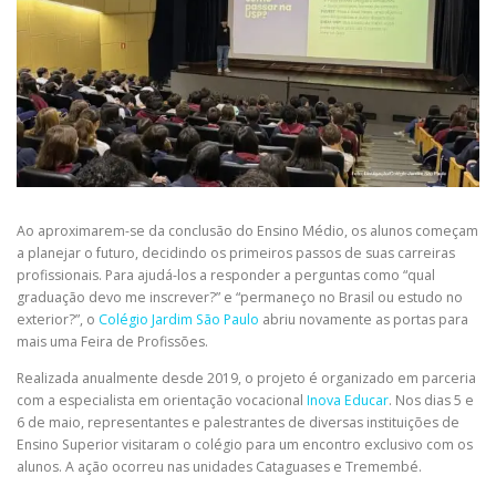
Ao aproximarem-se da conclusão do Ensino Médio, os alunos começam
a planejar o futuro, decidindo os primeiros passos de suas carreiras
profissionais. Para ajudá-los a responder a perguntas como “qual
graduação devo me inscrever?” e “permaneço no Brasil ou estudo no
exterior?”, o
Colégio Jardim São Paulo
abriu novamente as portas para
mais uma Feira de Profissões.
Realizada anualmente desde 2019, o projeto é organizado em parceria
com a especialista em orientação vocacional
Inova Educar
. Nos dias 5 e
6 de maio, representantes e palestrantes de diversas instituições de
Ensino Superior visitaram o colégio para um encontro exclusivo com os
alunos. A ação ocorreu nas unidades Cataguases e Tremembé.