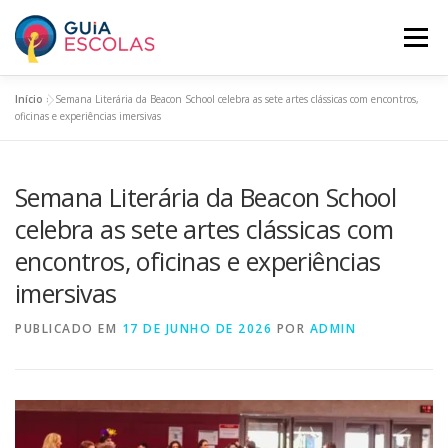
Pular
para
Menu
o
conteúdo
Início
»
Semana Literária da Beacon School celebra as sete artes clássicas com encontros,
HOME
ESCOLAS ASSINANTES
oficinas e experiências imersivas
Semana Literária da Beacon School
BUSCAR ESCOLAS
PANORAMA EDUCACIONAL
celebra as sete artes clássicas com
encontros, oficinas e experiências
O GUIA ESCOLAS
INCLUA SUA ESCOLA
PLANOS
imersivas
PUBLICADO EM
17 DE JUNHO DE 2026
POR
ADMIN