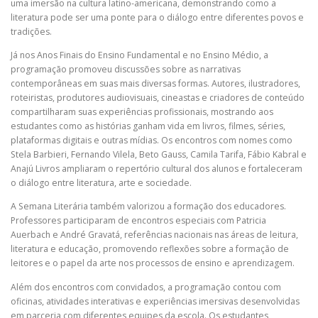
uma imersão na cultura latino-americana, demonstrando como a
literatura pode ser uma ponte para o diálogo entre diferentes povos e
tradições.
Já nos Anos Finais do Ensino Fundamental e no Ensino Médio, a
programação promoveu discussões sobre as narrativas
contemporâneas em suas mais diversas formas. Autores, ilustradores,
roteiristas, produtores audiovisuais, cineastas e criadores de conteúdo
compartilharam suas experiências profissionais, mostrando aos
estudantes como as histórias ganham vida em livros, filmes, séries,
plataformas digitais e outras mídias. Os encontros com nomes como
Stela Barbieri, Fernando Vilela, Beto Gauss, Camila Tarifa, Fábio Kabral e
Anajú Livros ampliaram o repertório cultural dos alunos e fortaleceram
o diálogo entre literatura, arte e sociedade.
A Semana Literária também valorizou a formação dos educadores.
Professores participaram de encontros especiais com Patricia
Auerbach e André Gravatá, referências nacionais nas áreas de leitura,
literatura e educação, promovendo reflexões sobre a formação de
leitores e o papel da arte nos processos de ensino e aprendizagem.
Além dos encontros com convidados, a programação contou com
oficinas, atividades interativas e experiências imersivas desenvolvidas
em parceria com diferentes equipes da escola. Os estudantes