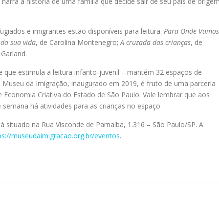
narra a história de uma família que decide sair de seu país de orige
fugiados e imigrantes estão disponíveis para leitura:
Para Onde Vamos
da sua vida
, de Carolina Montenegro;
A cruzada das crianças
, de
 Garland.
ue estimula a leitura infanto-juvenil – mantém 32 espaços de
 Museu da Imigração, inaugurado em 2019, é fruto de uma parceria
e Economia Criativa do Estado de São Paulo. Vale lembrar que aos
e semana há atividades para as crianças no espaço.
 situado na Rua Visconde de Parnaíba, 1.316 – São Paulo/SP. A
ps://museudaimigracao.org.br/eventos
.