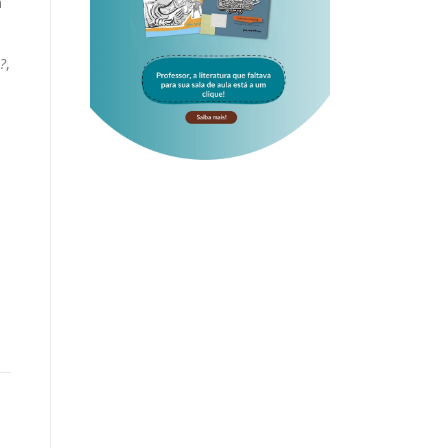
m
?
,