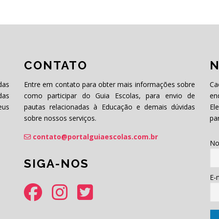
CONTATO
N
das
Entre em contato para obter mais informações sobre
Ca
das
como participar do Guia Escolas, para envio de
en
eus
pautas relacionadas à Educação e demais dúvidas
El
sobre nossos serviços.
pa
contato@portalguiaescolas.com.br
No
SIGA-NOS
E-m