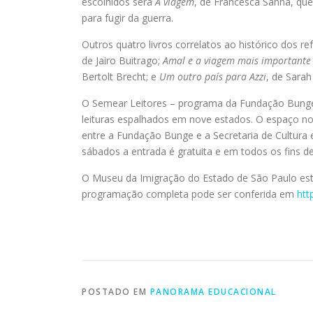
escolhidos será
A viagem
, de Francesca Sanna, que 
para fugir da guerra.
Outros quatro livros correlatos ao histórico dos re
de Jairo Buitrago;
Amal e a viagem mais importante 
Bertolt Brecht; e
Um outro país para Azzi
, de Sarah
O Semear Leitores – programa da Fundação Bunge q
leituras espalhados em nove estados. O espaço no
entre a Fundação Bunge e a Secretaria de Cultura 
sábados a entrada é gratuita e em todos os fins d
O Museu da Imigração do Estado de São Paulo está
programação completa pode ser conferida em
htt
POSTADO EM
PANORAMA EDUCACIONAL