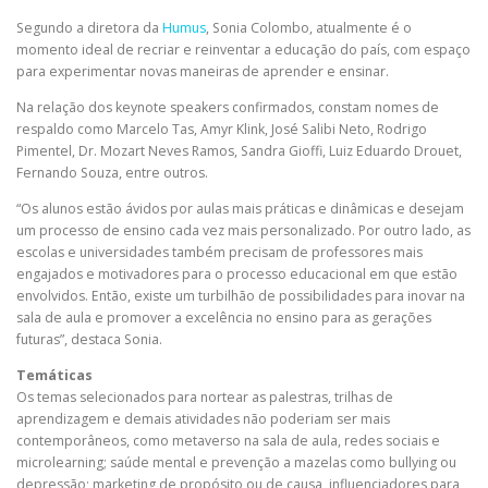
Segundo a diretora da
Humus
, Sonia Colombo, atualmente é o
momento ideal de recriar e reinventar a educação do país, com espaço
para experimentar novas maneiras de aprender e ensinar.
Na relação dos keynote speakers confirmados, constam nomes de
respaldo como Marcelo Tas, Amyr Klink, José Salibi Neto, Rodrigo
Pimentel, Dr. Mozart Neves Ramos, Sandra Gioffi, Luiz Eduardo Drouet,
Fernando Souza, entre outros.
“Os alunos estão ávidos por aulas mais práticas e dinâmicas e desejam
um processo de ensino cada vez mais personalizado. Por outro lado, as
escolas e universidades também precisam de professores mais
engajados e motivadores para o processo educacional em que estão
envolvidos. Então, existe um turbilhão de possibilidades para inovar na
sala de aula e promover a excelência no ensino para as gerações
futuras”, destaca Sonia.
Temáticas
Os temas selecionados para nortear as palestras, trilhas de
aprendizagem e demais atividades não poderiam ser mais
contemporâneos, como metaverso na sala de aula, redes sociais e
microlearning; saúde mental e prevenção a mazelas como bullying ou
depressão; marketing de propósito ou de causa, influenciadores para