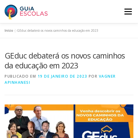
Pular
para
Menu
o
conteúdo
Início
»
GEduc debaterá os novos caminhos da educação em 2023
HOME
ESCOLAS ASSINANTES
GEduc debaterá os novos caminhos
BUSCAR ESCOLAS
PANORAMA EDUCACIONAL
da educação em 2023
PUBLICADO EM
19 DE JANEIRO DE 2023
POR
VAGNER
O GUIA ESCOLAS
INCLUA SUA ESCOLA
PLANOS
APINHANESI