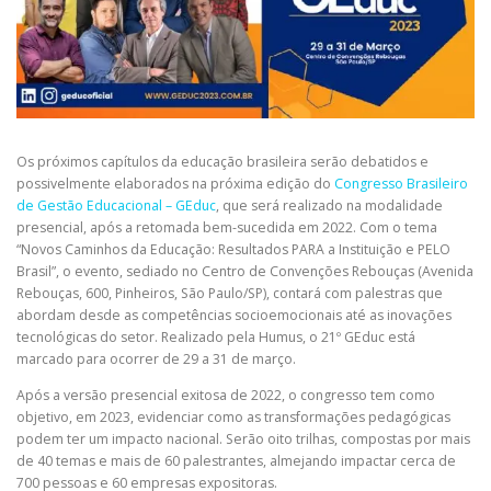
Os próximos capítulos da educação brasileira serão debatidos e
possivelmente elaborados na próxima edição do
Congresso Brasileiro
de Gestão Educacional – GEduc
, que será realizado na modalidade
presencial, após a retomada bem-sucedida em 2022. Com o tema
“Novos Caminhos da Educação: Resultados PARA a Instituição e PELO
Brasil”, o evento, sediado no Centro de Convenções Rebouças (Avenida
Rebouças, 600, Pinheiros, São Paulo/SP), contará com palestras que
abordam desde as competências socioemocionais até as inovações
tecnológicas do setor. Realizado pela Humus, o 21º GEduc está
marcado para ocorrer de 29 a 31 de março.
Após a versão presencial exitosa de 2022, o congresso tem como
objetivo, em 2023, evidenciar como as transformações pedagógicas
podem ter um impacto nacional. Serão oito trilhas, compostas por mais
de 40 temas e mais de 60 palestrantes, almejando impactar cerca de
700 pessoas e 60 empresas expositoras.