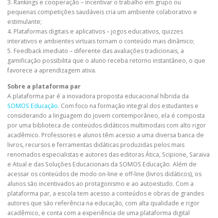
3. Rankings e cooperação – incentivar o trabalho em grupo ou
pequenas competições saudáveis cria um ambiente colaborativo e
estimulante;
4. Plataformas digitais e aplicativos – jogos educativos, quizzes
interativos e ambientes virtuais tornam o conteúdo mais dinâmico;
5. Feedback imediato – diferente das avaliações tradicionais, a
gamificação possibilita que o aluno receba retorno instantâneo, o que
favorece a aprendizagem ativa.
Sobre a plataforma par
A plataforma par é a inovadora proposta educacional híbrida da
SOMOS Educação
. Com foco na formação integral dos estudantes e
considerando a linguagem do jovem contemporâneo, ela é composta
por uma biblioteca de conteúdos didáticos multimodais com alto rigor
acadêmico. Professores e alunos têm acesso a uma diversa banca de
livros, recursos e ferramentas didáticas produzidas pelos mais
renomados especialistas e autores das editoras Ática, Scipione, Saraiva
e Atual e das Soluções Educacionais da SOMOS Educação. Além de
acessar os conteúdos de modo on-line e off-line (livros didáticos), os
alunos são incentivados ao protagonismo e ao autoestudo. Com a
plataforma par, a escola tem acesso a conteúdos e obras de grandes
autores que são referência na educação, com alta qualidade e rigor
acadêmico, e conta com a experiência de uma plataforma digital