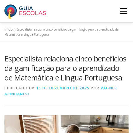
Pular
para
Menu
o
conteúdo
Início
»
Especialista relaciona cinco benefícios da gamificação para o aprendizado de
HOME
ESCOLAS ASSINANTES
Matemática e Língua Portuguesa
Especialista relaciona cinco benefícios
BUSCAR ESCOLAS
PANORAMA EDUCACIONAL
da gamificação para o aprendizado
de Matemática e Língua Portuguesa
O GUIA ESCOLAS
INCLUA SUA ESCOLA
PLANOS
PUBLICADO EM
15 DE DEZEMBRO DE 2025
POR
VAGNER
APINHANESI