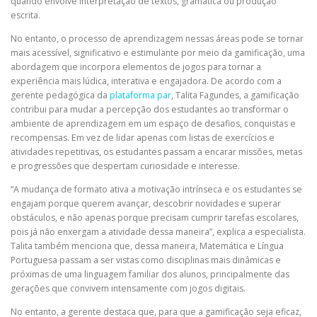
quando envolve interpretação de textos, gramática ou produção
escrita.
No entanto, o processo de aprendizagem nessas áreas pode se tornar
mais acessível, significativo e estimulante por meio da gamificação, uma
abordagem que incorpora elementos de jogos para tornar a
experiência mais lúdica, interativa e engajadora. De acordo com a
gerente pedagógica da
plataforma par
, Talita Fagundes, a gamificação
contribui para mudar a percepção dos estudantes ao transformar o
ambiente de aprendizagem em um espaço de desafios, conquistas e
recompensas. Em vez de lidar apenas com listas de exercícios e
atividades repetitivas, os estudantes passam a encarar missões, metas
e progressões que despertam curiosidade e interesse.
“A mudança de formato ativa a motivação intrínseca e os estudantes se
engajam porque querem avançar, descobrir novidades e superar
obstáculos, e não apenas porque precisam cumprir tarefas escolares,
pois já não enxergam a atividade dessa maneira”, explica a especialista.
Talita também menciona que, dessa maneira, Matemática e Língua
Portuguesa passam a ser vistas como disciplinas mais dinâmicas e
próximas de uma linguagem familiar dos alunos, principalmente das
gerações que convivem intensamente com jogos digitais.
No entanto, a gerente destaca que, para que a gamificação seja eficaz,