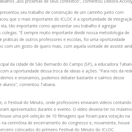
abalhos ,aos próximas de seus contextos”, comentou Débora Accioly
 apresentou seu trabalho de construção de um carrinho junto com
tacou que o mais importante do ICLOC é a oportunidade de integraçã
 ela, tão importante como apresentar seu trabalho é agregar
 colegas. “É sempre muito importante dividir nossa metodologia de
 práticas de outros professores e escolas, foi uma oportunidade
mos com um gosto de quero mais, com aquela vontade de assistir ain
cipal da cidade de São Bernardo do Campo (SP), a educadora Tatian
com a oportunidade dessa troca de ideias e ações. “Para nós da red
rendemos e ensinamos, pudemos debater bastante e saímos desse
e alunos”, comentou Tatiana.
 o Festival do Minuto, onde professores enviaram vídeos contando
foram apresentados durante o evento. O vídeo deveria ter no máximo
, houve uma pré-seleção de 10 filmagens que foram para votação na
os na cerimônia de encerramento do congresso e, novamente, houve
erceiro colocados do primeiro Festival do Minuto do ICLOC.