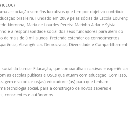
 (ICLOC)
ma associação sem fins lucrativos que tem por objetivo contribuir
ducação brasileira. Fundado em 2009 pelas sócias da Escola Louren
vedo Noronha, Maria de Lourdes Pereira Marinho Aidar e Sylvia
nho e a responsabilidade social dos seus fundadores para além do
ão de mais de 8 mil alunos. Pretende estender os conhecimentos
ansparência, Abrangência, Democracia, Diversidade e Compartilhamen
 social da Lumiar Educação, que compartilha iniciativas e experiência
m as escolas públicas e OSCs que atuam com educação. Com isso,
dizagem e valorizar os(as) educadores(as) para que tenham
a tecnologia social, para a construção de novos saberes e
os, conscientes e autônomos.