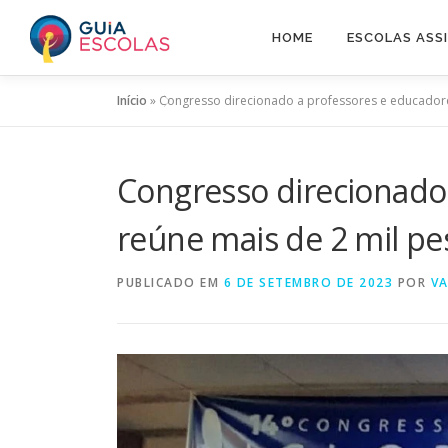
Pular
para
HOME
ESCOLAS ASS
o
conteúdo
Início
»
Congresso direcionado a professores e educadore
Congresso direcionado
reúne mais de 2 mil p
PUBLICADO EM
6 DE SETEMBRO DE 2023
POR
VA