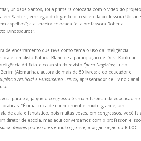
miar, unidade Santos, foi a primeira colocada com o vídeo do projet
a em Santos”; em segundo lugar ficou o vídeo da professora Uliciane
m espelhos”; e a terceira colocada foi a professora Roberta
to Dinossauros”.
a de encerramento que teve como tema o uso da Inteligência
ssora e jornalista Patrícia Blanco e a participação de Dora Kaufman,
igência Artificial e colunista da revista
Época Negócios;
Lucia
Berlim (Alemanha), autora de mais de 50 livros; e do educador e
eligência Artificial e Pensamento Crítico
, apresentador de TV no Canal
ulo.
pecial para ele, já que o congresso é uma referência de educação no
de práticas. “É uma troca de conhecimentos muito grande, um
la de aula é fantástico, pois muitas vezes, em congressos, você fal
com diretor de escola, mas aqui conversamos com o professor, e isso
fissional desses professores é muito grande, a organização do ICLOC