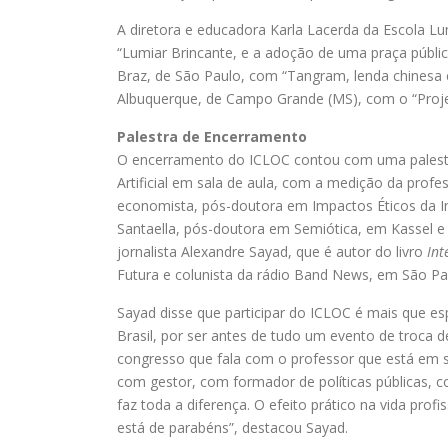
A diretora e educadora Karla Lacerda da Escola Lu
“Lumiar Brincante, e a adoção de uma praça públic
Braz, de São Paulo, com “Tangram, lenda chinesa e
Albuquerque, de Campo Grande (MS), com o “Proje
Palestra de Encerramento
O encerramento do ICLOC contou com uma palestr
Artificial em sala de aula, com a medição da profe
economista, pós-doutora em Impactos Éticos da Intel
Santaella, pós-doutora em Semiótica, em Kassel e 
jornalista Alexandre Sayad, que é autor do livro
Int
Futura e colunista da rádio Band News, em São Pa
Sayad disse que participar do ICLOC é mais que es
Brasil, por ser antes de tudo um evento de troca 
congresso que fala com o professor que está em sa
com gestor, com formador de políticas públicas, 
faz toda a diferença. O efeito prático na vida pro
está de parabéns”, destacou Sayad.