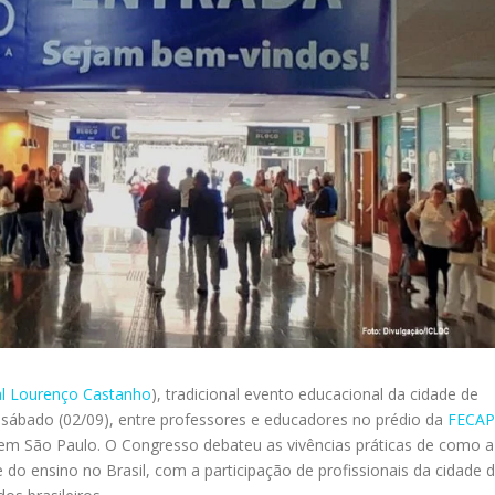
ral Lourenço Castanho
), tradicional evento educacional da cidade de
 sábado (02/09), entre professores e educadores no prédio da
FECAP
m São Paulo. O Congresso debateu as vivências práticas de como a
do ensino no Brasil, com a participação de profissionais da cidade 