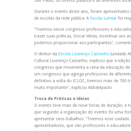
São Paulo, do interior paulista e de diferentes esta
Durante o evento deste ano, foram apresentados u
de escolas da rede pública. A
Escola Lumiar
foi res
“Tivemos nesse congresso professores e educador
trazer suas práticas, trocar ideias, incentivar uns
podemos proporcionar aos participantes”, comen
O diretor da
Escola Lourenço Castanho
(unidade Al
Cultural Lourenço Castanho, explicou que a ediçã
congresso que movimenta a cena da educação de 
um congresso que agrega professores de diferentes
definitivo a volta do ICLOC, tivemos mais de 700 t
muito importante”, explicou Abbatepaulo.
Troca de Práticas e Ideias
O evento teve mais de nove horas de duração, e t
que segundo a organização do evento foi uma form
apresentar seus trabalhos. “Tivemos esse cuidado
apresentadores, que são professores e educadores