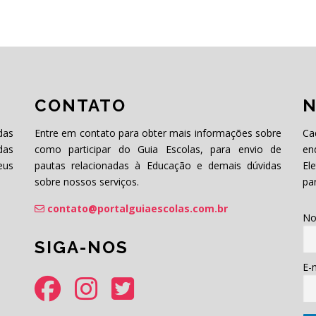
CONTATO
N
das
Entre em contato para obter mais informações sobre
Ca
das
como participar do Guia Escolas, para envio de
en
eus
pautas relacionadas à Educação e demais dúvidas
El
sobre nossos serviços.
pa
contato@portalguiaescolas.com.br
No
SIGA-NOS
E-m