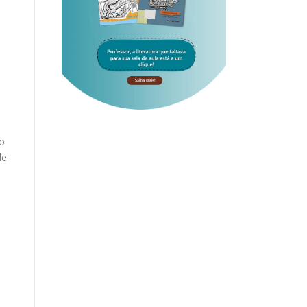
do
de