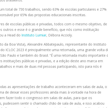
dos brasileiros.
m total de 730 trabalhos, sendo 63% de escolas particulares e 27%
ponsável por 65% das propostas educacionais inscritas.
es de escolas públicas e privadas, todos com o mesmo objetivo, de
 aos outros e esse é o grande benefício, que nós como instituição
tou a Head do
Instituto Lumiar
, Débora Accioly.
to da Boa Vista), Alexandre Abbatepaulo, representante do Instituto
o do ICLOC 2023 é principalmente uma retomada, uma grande volta 
São Paulo e também do Brasil. “É uma retomada muito importante 
 instituições públicas e privadas, e a edição deste ano marca em
rabalhos e mais de duas mil pessoas participando, isto para nós é
odas as apresentações de trabalho aconteceram em salas de aula, o
a de deixar esses professores ainda mais à vontade na hora de
 em fazer todo o congresso em salas de aulas, para que os
, pudessem sentir o chamado chão de sala de aula, e isso acabou