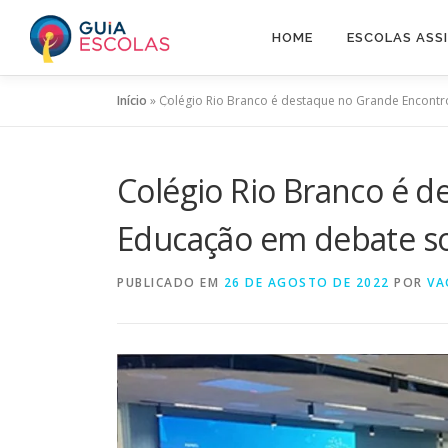
Pular
para
HOME
ESCOLAS ASS
o
conteúdo
Início
»
Colégio Rio Branco é destaque no Grande Encont
Colégio Rio Branco é 
Educação em debate s
PUBLICADO EM
26 DE AGOSTO DE 2022
POR
VA