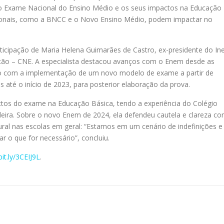
do Exame Nacional do Ensino Médio e os seus impactos na Educação
cionais, como a BNCC e o Novo Ensino Médio, podem impactar no
rticipação de Maria Helena Guimarães de Castro, ex-presidente do In
ação – CNE. A especialista destacou avanços com o Enem desde as
ão com a implementação de um novo modelo de exame a partir de
até o início de 2023, para posterior elaboração da prova.
actos do exame na Educação Básica, tendo a experiência do Colégio
leira. Sobre o novo Enem de 2024, ela defendeu cautela e clareza c
ural nas escolas em geral: “Estamos em um cenário de indefinições e
r o que for necessário”, concluiu.
bit.ly/3CEIJ9L
.