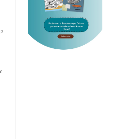
ep
om