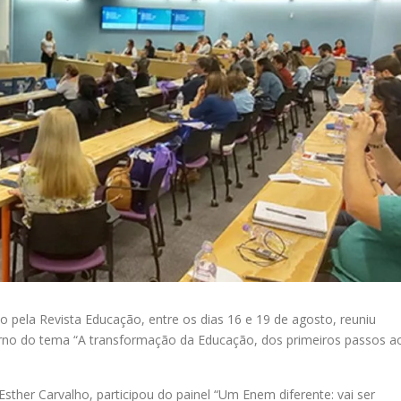
pela Revista Educação, entre os dias 16 e 19 de agosto, reuniu
orno do tema “A transformação da Educação, dos primeiros passos a
Esther Carvalho, participou do painel “Um Enem diferente: vai ser