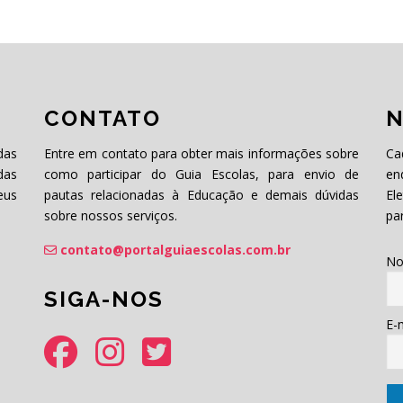
CONTATO
N
das
Entre em contato para obter mais informações sobre
Ca
das
como participar do Guia Escolas, para envio de
en
eus
pautas relacionadas à Educação e demais dúvidas
El
sobre nossos serviços.
pa
contato@portalguiaescolas.com.br
No
SIGA-NOS
E-m