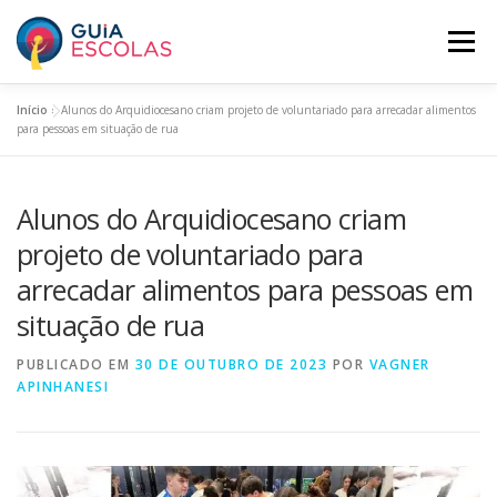
Pular
para
Menu
o
conteúdo
Início
»
Alunos do Arquidiocesano criam projeto de voluntariado para arrecadar alimentos
HOME
ESCOLAS ASSINANTES
para pessoas em situação de rua
Alunos do Arquidiocesano criam
BUSCAR ESCOLAS
PANORAMA EDUCACIONAL
projeto de voluntariado para
arrecadar alimentos para pessoas em
O GUIA ESCOLAS
INCLUA SUA ESCOLA
PLANOS
situação de rua
PUBLICADO EM
30 DE OUTUBRO DE 2023
POR
VAGNER
APINHANESI