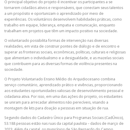
O principal objetivo do projeto é incentivar os participantes a se
tornarem cidadãos ativos e responsáveis, que conectam seus talentos
a um propósito e oportunizam o aprendizado por meio de
experiências. Os voluntários desenvolvem habilidades práticas, como
trabalho em equipe, liderança, empatia e comunicação, enquanto
trabalham em projetos que têm um impacto positivo na sociedade.
O voluntariado possibilita formas de intervenção nas diversas
realidades, em vista de construir pontes de diálogo e de encontro e
superar as fronteiras sociais, econômicas, políticas, culturais e religiosas
que alimentam o individualismo e a desigualdade, e as mazelas sociais
que contribuem para as diversas formas de violência presentes na
sociedade.
O Projeto Voluntariado Ensino Médio do Arquidiocesano combina
serviço comunitário, aprendizado prático e vivências, proporcionando
aos estudantes oportunidades valiosas de desenvolvimento pessoal e
cidadania ativa. Por isso, em uma das ações do projeto, os estudantes
se uniram para arrecadar alimentos não perecíveis, visando a
montagem de kits para doação a pessoas em situação de rua.
Segundo dados do Cadastro Único para Programas Sociais (CadÚnico),
53.188 pessoas estão nas ruas da capital paulista – dados de março de
2023. Além da capital, os municípios de São Bernardo do Campo,