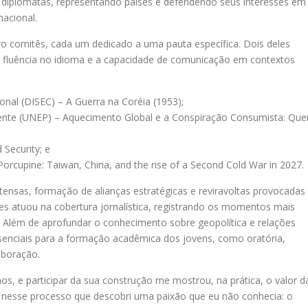
 diplomatas, representando países e defendendo seus interesses em
nacional.
ro comitês, cada um dedicado a uma pauta específica. Dois deles
a fluência no idioma e a capacidade de comunicação em contextos
al (DISEC) – A Guerra na Coréia (1953);
nte (UNEP) – Aquecimento Global e a Conspiração Consumista: Qu
Security; e
 Porcupine: Taiwan, China, and the rise of a Second Cold War in 2027.
ensas, formação de alianças estratégicas e reviravoltas provocadas
es atuou na cobertura jornalística, registrando os momentos mais
. Além de aprofundar o conhecimento sobre geopolítica e relações
senciais para a formação acadêmica dos jovens, como oratória,
aboração.
os, e participar da sua construção me mostrou, na prática, o valor d
 nesse processo que descobri uma paixão que eu não conhecia: o