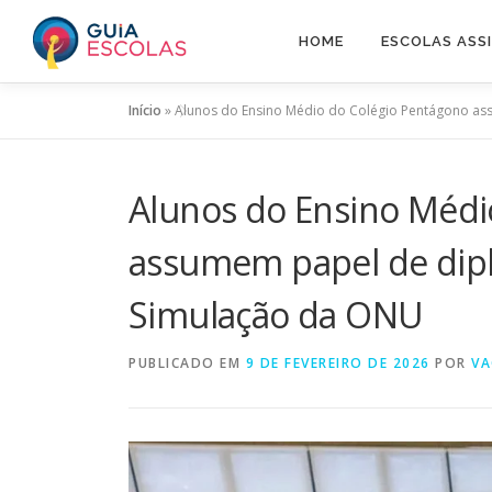
Pular
para
HOME
ESCOLAS ASS
o
conteúdo
Início
»
Alunos do Ensino Médio do Colégio Pentágono as
Alunos do Ensino Médi
assumem papel de dipl
Simulação da ONU
PUBLICADO EM
9 DE FEVEREIRO DE 2026
POR
VA