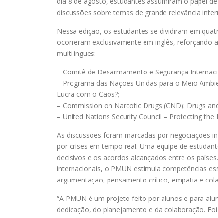
dia 8 de agosto, estudantes assumiram o papel de
discussões sobre temas de grande relevância inter
Nessa edição, os estudantes se dividiram em quat
ocorreram exclusivamente em inglês, reforçando 
multilíngues:
– Comitê de Desarmamento e Segurança Internacion
– Programa das Nações Unidas para o Meio Ambie
Lucra com o Caos?;
– Commission on Narcotic Drugs (CND): Drugs and 
– United Nations Security Council – Protecting the
As discussões foram marcadas por negociações int
por crises em tempo real. Uma equipe de estudant
decisivos e os acordos alcançados entre os países
internacionais, o PMUN estimula competências es
argumentação, pensamento crítico, empatia e col
“A PMUN é um projeto feito por alunos e para alun
dedicação, do planejamento e da colaboração. Foi