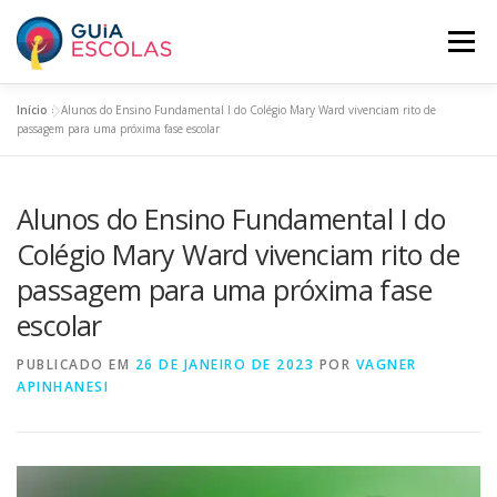
Pular
para
Menu
o
conteúdo
Início
»
Alunos do Ensino Fundamental I do Colégio Mary Ward vivenciam rito de
HOME
ESCOLAS ASSINANTES
passagem para uma próxima fase escolar
Alunos do Ensino Fundamental I do
BUSCAR ESCOLAS
PANORAMA EDUCACIONAL
Colégio Mary Ward vivenciam rito de
passagem para uma próxima fase
O GUIA ESCOLAS
INCLUA SUA ESCOLA
PLANOS
escolar
PUBLICADO EM
26 DE JANEIRO DE 2023
POR
VAGNER
APINHANESI