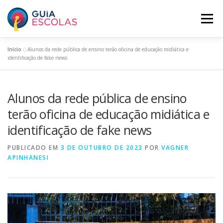
Pular
para
Menu
o
conteúdo
Início
»
Alunos da rede pública de ensino terão oficina de educação midiática e
HOME
ESCOLAS ASSINANTES
identificação de fake news
Alunos da rede pública de ensino
BUSCAR ESCOLAS
PANORAMA EDUCACIONAL
terão oficina de educação midiática e
identificação de fake news
O GUIA ESCOLAS
INCLUA SUA ESCOLA
PLANOS
PUBLICADO EM
3 DE OUTUBRO DE 2023
POR
VAGNER
APINHANESI