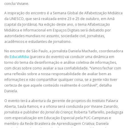
conclui Viviane.
A inspiração do encontro é a Semana Global de Alfabetização Midiática
da UNESCO, que será realizada entre 23 e 25 de outubro, em Amã
(capital da Jordânia). Na edição deste ano, o tema Alfabetização
Midiática e Informacional em Espaços Digitais será debatido por
autoridades mundiais no assunto, sociedade civil, jornalistas,
acadêmicos e estudantes de jornalismo.
No encontro de São Paulo, a jornalista Daniela Machado, coordenadora
do
EducaMídia
(parceira do evento) vai conduzir uma dinâmica em
torno do tema da desinformação e análise coletiva de informações,
com dicas sobre como avaliar a sua confiabilidade. “Vamos fechar com
uma reflexão sobre a nossa responsabilidade de avaliar bem as
informações e não compartilhar qualquer coisa, se a gente não tiver
certeza de que aquele conteúdo realmente é confiável”, detalha
Daniela.
O evento terá a abertura da gerente de projetos do Instituto Palavra
Aberta, Saula Ramos, e a oficina será conduzida por Viviane Zanardo,
jornalista e publisher do
Jornal da Criança
; Roberta Taffarello, pedagoga
com especialização em Educação Especial pela PUC-Campinas e
membro da Rede Brasileira de Aprendizagem Criativa; Daniela