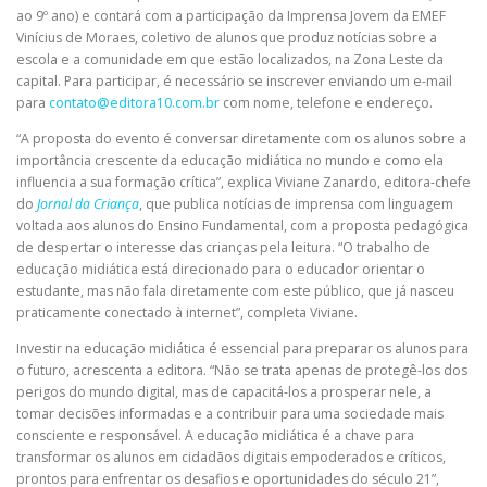
ao 9º ano) e contará com a participação da Imprensa Jovem da EMEF
Vinícius de Moraes, coletivo de alunos que produz notícias sobre a
escola e a comunidade em que estão localizados, na Zona Leste da
capital. Para participar, é necessário se inscrever enviando um e-mail
para
contato@editora10.com.br
com nome, telefone e endereço.
“A proposta do evento é conversar diretamente com os alunos sobre a
importância crescente da educação midiática no mundo e como ela
influencia a sua formação crítica”, explica Viviane Zanardo, editora-chefe
do
Jornal da Criança
, que publica notícias de imprensa com linguagem
voltada aos alunos do Ensino Fundamental, com a proposta pedagógica
de despertar o interesse das crianças pela leitura. “O trabalho de
educação midiática está direcionado para o educador orientar o
estudante, mas não fala diretamente com este público, que já nasceu
praticamente conectado à internet”, completa Viviane.
Investir na educação midiática é essencial para preparar os alunos para
o futuro, acrescenta a editora. “Não se trata apenas de protegê-los dos
perigos do mundo digital, mas de capacitá-los a prosperar nele, a
tomar decisões informadas e a contribuir para uma sociedade mais
consciente e responsável. A educação midiática é a chave para
transformar os alunos em cidadãos digitais empoderados e críticos,
prontos para enfrentar os desafios e oportunidades do século 21”,