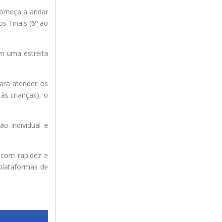
 começa a andar
s Finais (6º ao
om uma estreita
ara atender os
às crianças), o
o individual e
 com rapidez e
plataformas de