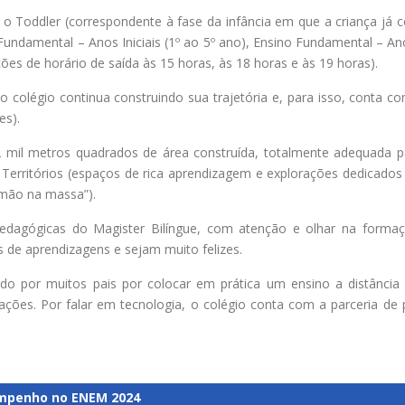
ão o Toddler (correspondente à fase da infância em que a criança já
 Fundamental – Anos Iniciais (1º ao 5º ano), Ensino Fundamental – Ano
ões de horário de saída às 15 horas, às 18 horas e às 19 horas).
colégio continua construindo sua trajetória e, para isso, conta c
es).
mil metros quadrados de área construída, totalmente adequada p
Territórios (espaços de rica aprendizagem e explorações dedicados 
“mão na massa”).
edagógicas do Magister Bilíngue, com atenção e olhar na formaçã
 de aprendizagens e sejam muito felizes.
do por muitos pais por colocar em prática um ensino a distância
ções. Por falar em tecnologia, o colégio conta com a parceria de 
mpenho no ENEM 2024