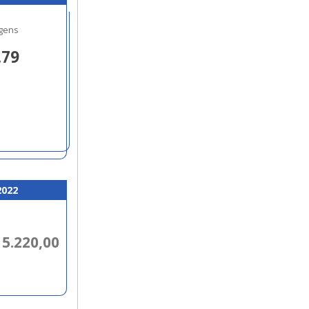
gens
,79
2022
 5.220,00