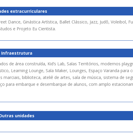
ades extracurriculares
et Dance, Ginástica Artística, Ballet Clássico, Jazz, Judô, Voleibol, Fu
tudos e Projeto Eu Cientista.
Infraestrutura
s de área construída, Kid’s Lab, Salas Territórios, modernos playg
stico, Learning Lounge, Sala Maker, Lounges, Espaço Varanda para c
es marciais, biblioteca, ateliê de artes, sala de música, sistema de s
paço para embarque e desembarque de alunos, com amplo estaciona
Outras unidades