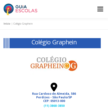
Pular
para
Menu
o
conteúdo
Início
»
Colégio Graphein
HOME
ESCOLAS ASSINANTES
Colégio Graphein
BUSCAR ESCOLAS
PANORAMA EDUCACIONAL
O GUIA ESCOLAS
INCLUA SUA ESCOLA
PLANOS
Rua Cardoso de Almeida, 586
Perdizes - São Paulo/SP
CEP: 05013-000
(11) 3868-3850