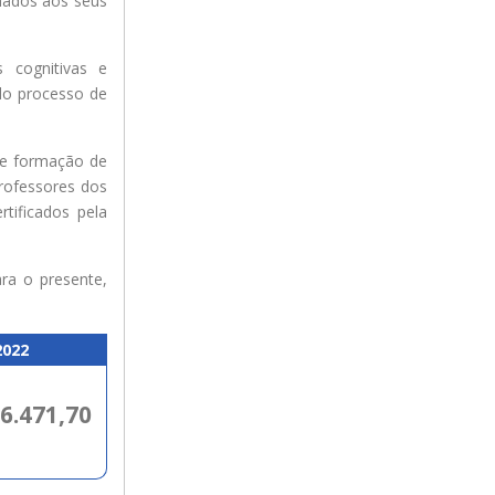
nhados aos seus
 cognitivas e
do processo de
o e formação de
professores dos
tificados pela
ra o presente,
2022
$6.471,70