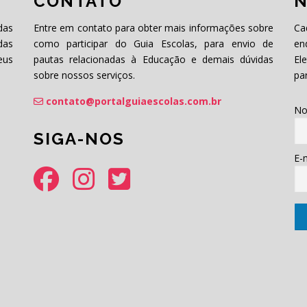
CONTATO
N
das
Entre em contato para obter mais informações sobre
Ca
das
como participar do Guia Escolas, para envio de
en
eus
pautas relacionadas à Educação e demais dúvidas
El
sobre nossos serviços.
pa
contato@portalguiaescolas.com.br
No
SIGA-NOS
E-m