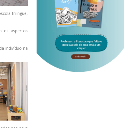
cola trilíngue,
do os aspectos
da indivíduo na