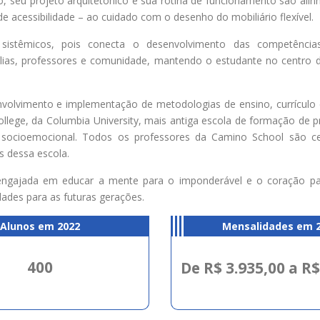
, seu projeto arquitetônico e sua rotina de funcionamento são ali
e acessibilidade – ao cuidado com o desenho do mobiliário flexível.
istêmicos, pois conecta o desenvolvimento das competências
lias, professores e comunidade, mantendo o estudante no centro 
senvolvimento e implementação de metodologias de ensino, currícul
llege, da Columbia University, mais antiga escola de formação de 
ocioemocional. Todos os professores da Camino School são cer
s dessa escola.
ngajada em educar a mente para o imponderável e o coração pa
dades para as futuras gerações.
Alunos em 2022
Mensalidades em 
400
De R$ 3.935,00 a R