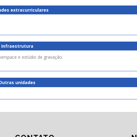
ades extracurriculares
Infraestrutura
akerspace e estúdio de gravação.
Outras unidades