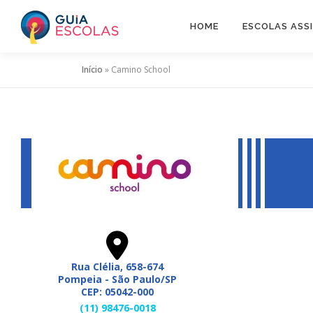
Pular
para
HOME
ESCOLAS ASS
o
conteúdo
Início
»
Camino School
Rua Clélia, 658-674
Pompeia - São Paulo/SP
CEP: 05042-000
(11) 98476-0018