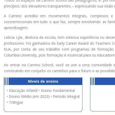
Todos os espaços da Camino School são pedagógicos, e, por isso
princípios: dos elevadores transparentes – expressando sua visão d
A Camino acredita em movimentos integrais, complexos e s
socioemocionais em tudo o que faz, sempre envolvendo as famí
aprendizagem.
Leticia Lyle, diretora da escola, tem extensa experiência no de
professores. Foi ganhadora do Early Career Award do Teachers Co
EUA, por conta de seu trabalho com programas de formação s
Columbia University, pois formação é essencial para os educadore
Ao entrar na Camino School, você se une a uma comunidade e
construindo em conjunto os caminhos para o futuro e as possibili
Níveis de ensino
• Educação Infantil • Ensino Fundamental
• Ensino Médio (em 2023) • Período Integral
• Trilíngue