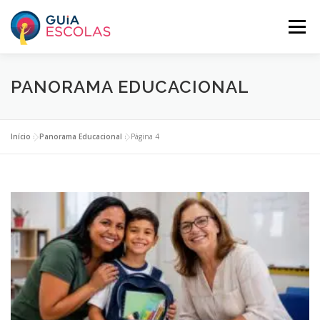
Pular
para
Menu
o
conteúdo
HOME
ESCOLAS ASSINANTES
PANORAMA EDUCACIONAL
BUSCAR ESCOLAS
PANORAMA EDUCACIONAL
Início
»
Panorama Educacional
»
Página 4
O GUIA ESCOLAS
INCLUA SUA ESCOLA
PLANOS