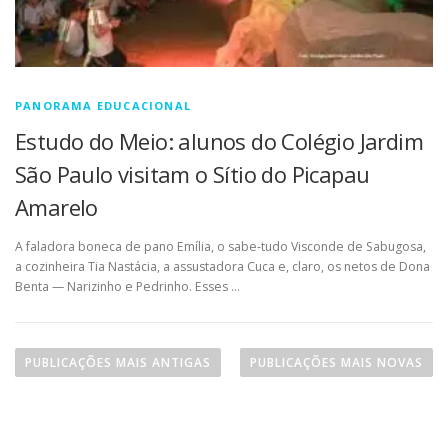
PANORAMA EDUCACIONAL
Estudo do Meio: alunos do Colégio Jardim
São Paulo visitam o Sítio do Picapau
Amarelo
A faladora boneca de pano Emília, o sabe-tudo Visconde de Sabugosa,
a cozinheira Tia Nastácia, a assustadora Cuca e, claro, os netos de Dona
Benta — Narizinho e Pedrinho. Esses …
N
a
PUBLICAÇÕES MAIS ANTIGAS
PUBLICAÇÕES MAIS NOVAS
v
e
g