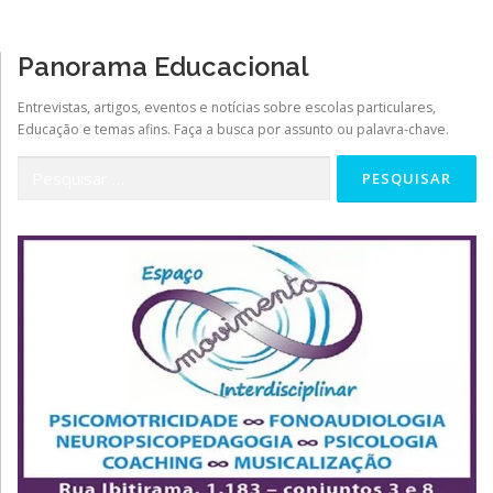
a
ç
Panorama Educacional
ã
o
Entrevistas, artigos, eventos e notícias sobre escolas particulares,
p
Educação e temas afins. Faça a busca por assunto ou palavra-chave.
o
Pesquisar
r
por:
p
o
s
t
s